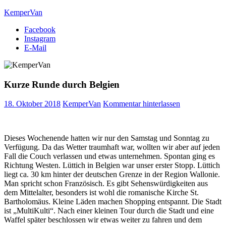
Skip
KemperVan
to
Facebook
content
Die mobile Urlaubswelt
Instagram
E-Mail
Kurze Runde durch Belgien
18. Oktober 2018
KemperVan
Kommentar hinterlassen
Dieses Wochenende hatten wir nur den Samstag und Sonntag zu
Verfügung. Da das Wetter traumhaft war, wollten wir aber auf jeden
Fall die Couch verlassen und etwas unternehmen. Spontan ging es
Richtung Westen. Lüttich in Belgien war unser erster Stopp. Lüttich
liegt ca. 30 km hinter der deutschen Grenze in der Region Wallonie.
Man spricht schon Französisch. Es gibt Sehenswürdigkeiten aus
dem Mittelalter, besonders ist wohl die romanische Kirche St.
Bartholomäus. Kleine Läden machen Shopping entspannt. Die Stadt
ist „MultiKulti“. Nach einer kleinen Tour durch die Stadt und eine
Waffel später beschlossen wir etwas weiter zu fahren und dem