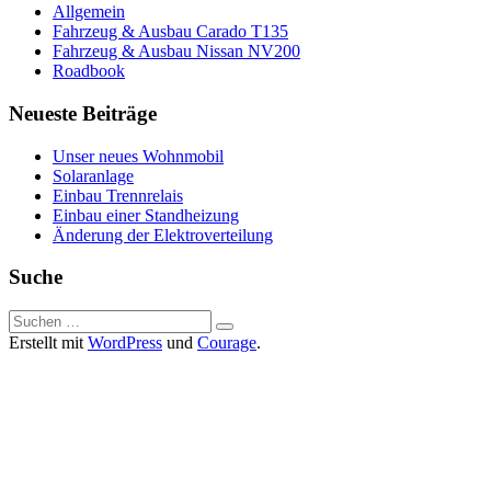
Allgemein
Fahrzeug & Ausbau Carado T135
Fahrzeug & Ausbau Nissan NV200
Roadbook
Neueste Beiträge
Unser neues Wohnmobil
Solaranlage
Einbau Trennrelais
Einbau einer Standheizung
Änderung der Elektroverteilung
Suche
Suche
nach:
Erstellt mit
WordPress
und
Courage
.