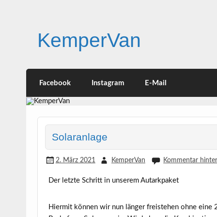
Skip
to
content
KemperVan
Die mobile Urlaubswelt
Facebook
Instagram
E-Mail
Solaranlage
2. März 2021
KemperVan
Kommentar hinter
Der letzte Schritt in unserem Autarkpaket
Hiermit können wir nun länger freistehen ohne eine 